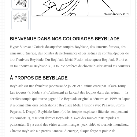
BIENVENUE DANS NOS COLORIAGES BEYBLADE
Hyper Vitesse ! Colorie de superbes toupies Beyblade, des lanceurs féroces, des
anneaux d’énergie, des pointes de performance et des scènes de combat épiques de
tout l’univers Beyblade. Du Beyblade Metal Fusion classique à Beyblade Burst et
au tout nouveau Beyblade X, la toupie préférée de chaque blader attend tes couleurs.
À PROPOS DE BEYBLADE
Beyblade est une franchise japonaise de jouets et d’anime créée par Takara Tomy.
Les joueurs (« bladers ») s’affrontent en lançant des toupies dans des arènes — la
dernière toupie qui tourne gagne ! Le Beyblade original a démarré en 1999 au Japon
et a donné plusieurs générations : Beyblade Metal Fusion (avec Pégasus, Storm
Pegasis, L-Drago), Beyblade Burst (où les toupies explosent littéralement pendant
les combats !), et le tout dernier Beyblade X avec des toupies plus rapides et
puissantes. Il y a aussi des séries anime, mangas, jeux vidéo et tournois mondiaux.
Chaque Beyblade a 3 parties : anneau d’énergie, disque forge et pointe de