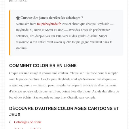
performance.
🌪️ Curieux des jouets derrière les coloriages ?
Notre site frère
toupiebeyblade.fr
teste et chronique chaque Beyblade —
Beyblade X, Burst et Metal Fusion — avec des notes de performance
détaillées, des deep-dives sur l’univers et des guides d’achat. Super
ressource si ton enfant veut savoir quelle toupie gagne vraiment dans le
stadium.
COMMENT COLORIER EN LIGNE
Clique sur une image et choisis une couleur. Clique sur une zone pour la remplir
avec le pot de peinture. Les toupies Beyblade sont généralement métalliques —
argent, or, cuivre — mais tu peux inventer ta propre Beyblade de rêve : anneau
d’énergie arc-en-ciel, disque vert fluo, pointe bleu électrique. Ajoute des effets de
feu et des éclairs. Sauvegarde ou imprime. Gratuit, sans compte.
DÉCOUVRE D’AUTRES COLORIAGES CARTOONS ET
JEUX
Coloriages de Sonic