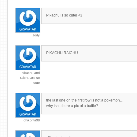
Pikachu is so cute! <3
Jody
PIKACHU RAICHU
pikachu and
raichu are so
cute
the last one on the first row is not a pokemon…
why isn’t there a pic of a battle?
chikorita98