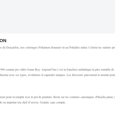
MON
s de Dracaufeu, nos coloriages Pokémon donnent vie au Pokédex entier. Colorie tes starters préfé
6 comme jeu vidéo Game Boy. Aujourd’hui c’est la franchise médiatique la plus rentable de l’hi
hacune avec ses types, évolutions et capacités uniques. Les dresseurs parcourent le monde pour at
e zone pour la remplir avec le pot de peinture. Reste sur les couleurs canoniques (Pikachu jau
de ou imprime ton chef-d’œuvre. Gratuit, sans compte.