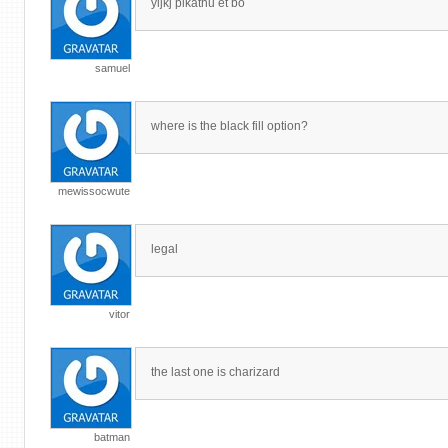
yijkj pikathu et bo
samuel
where is the black fill option?
mewissocwute
legal
vitor
the last one is charizard
batman