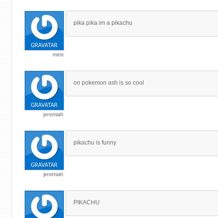
pika pika im a pikachu
mimi
on pokemon ash is so cool
jeremiah
pikachu is funny
jeremiah
PIKACHU