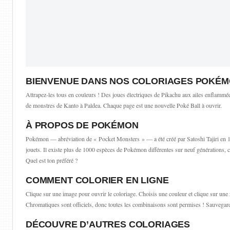
BIENVENUE DANS NOS COLORIAGES POKÉ
Attrapez-les tous en couleurs ! Des joues électriques de Pikachu aux ailes enflammée
de monstres de Kanto à Paldea. Chaque page est une nouvelle Poké Ball à ouvrir.
À PROPOS DE POKÉMON
Pokémon — abréviation de « Pocket Monsters » — a été créé par Satoshi Tajiri en 199
jouets. Il existe plus de 1000 espèces de Pokémon différentes sur neuf générations, c
Quel est ton préféré ?
COMMENT COLORIER EN LIGNE
Clique sur une image pour ouvrir le coloriage. Choisis une couleur et clique sur un
Chromatiques sont officiels, donc toutes les combinaisons sont permises ! Sauvegar
DÉCOUVRE D’AUTRES COLORIAGES