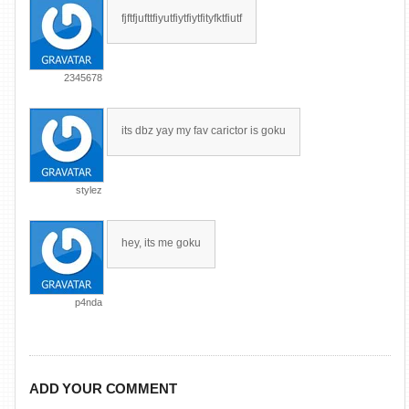
fjftfjufttfiyutfiytfiytfityfktfiutf
2345678
its dbz yay my fav carictor is goku
stylez
hey, its me goku
p4nda
ADD YOUR COMMENT