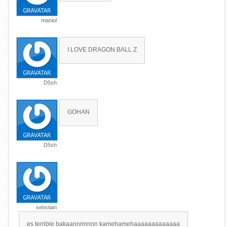
maniol
I LOVE DRAGON BALL Z
D5sh
GOHAN
D5sh
sebstian
es terrible bakaannnnnnn kamehamehaaaaaaaaaaaaa