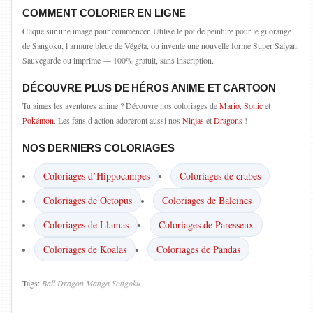
COMMENT COLORIER EN LIGNE
Clique sur une image pour commencer. Utilise le pot de peinture pour le gi orange
de Sangoku, l armure bleue de Végéta, ou invente une nouvelle forme Super Saiyan.
Sauvegarde ou imprime — 100% gratuit, sans inscription.
DÉCOUVRE PLUS DE HÉROS ANIME ET CARTOON
Tu aimes les aventures anime ? Découvre nos coloriages de
Mario
,
Sonic
et
Pokémon
. Les fans d action adoreront aussi nos
Ninjas
et
Dragons
!
NOS DERNIERS COLORIAGES
Coloriages d’Hippocampes
Coloriages de crabes
Coloriages de Octopus
Coloriages de Baleines
Coloriages de Llamas
Coloriages de Paresseux
Coloriages de Koalas
Coloriages de Pandas
Tags:
Ball
Dragon
Manga
Songoku