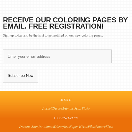
RECEIVE OUR COLORING PAGES BY
EMAIL. FREE REGISTRATION!
Sign up today and be the first to get notified on our new coloring pages.
MENU
Accueil
Disney
Animaux
Jeux Vidéo
CATEGORIES
Dessins Animés
Animaux
Disney
Jeux
Super-Héros
Films
Nature
Fêtes