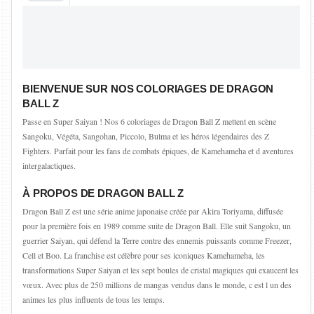
BIENVENUE SUR NOS COLORIAGES DE DRAGON
BALL Z
Passe en Super Saiyan ! Nos 6 coloriages de Dragon Ball Z mettent en scène
Sangoku, Végéta, Sangohan, Piccolo, Bulma et les héros légendaires des Z
Fighters. Parfait pour les fans de combats épiques, de Kamehameha et d aventures
intergalactiques.
À PROPOS DE DRAGON BALL Z
Dragon Ball Z est une série anime japonaise créée par Akira Toriyama, diffusée
pour la première fois en 1989 comme suite de Dragon Ball. Elle suit Sangoku, un
guerrier Saiyan, qui défend la Terre contre des ennemis puissants comme Freezer,
Cell et Boo. La franchise est célèbre pour ses iconiques Kamehameha, les
transformations Super Saiyan et les sept boules de cristal magiques qui exaucent les
vœux. Avec plus de 250 millions de mangas vendus dans le monde, c est l un des
animes les plus influents de tous les temps.