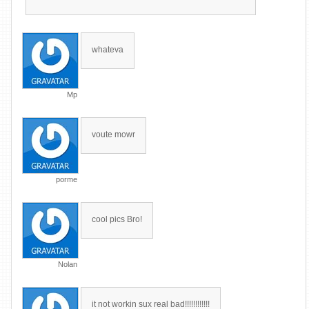
whateva
Mp
voute mowr
porme
cool pics Bro!
Nolan
it not workin sux real bad!!!!!!!!!!!!