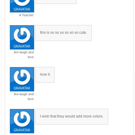
A Teacher
this is so so so so so so cute.
live laugh and
love
love it
live laugh and
love
I wish that they would add more colors.