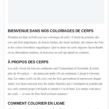
BIENVENUE DANS NOS COLORIAGES DE CERFS
Promène-toi dans la forêt avec nos coloriages de cerfs ! Colorie de gracieux dix-
cors aux bois majestueux, de douces biches, des faons tachetés, des rennes des bois
et des scènes forestières magnifiques. Que tu aimes les cerfs mignons façon Bambi
ou les illustrations réalistes, tu trouveras un cerf qui attend tes couleurs.
À PROPOS DES CERFS
Les cerfs vivent sur tous les continents sauf l’Antarctique et l’Australie. Il existe
plus de 40 espèces — du minuscule pudu (30 cm seulement !) jusqu’à l’énorme
élan. Les mâles (cerfs ou dix-cors) ont des bois qui tombent et repoussent chaque
année. Les faons naissent avec des taches blanches qui s’estompent en grandissant.
Les cerfs courent jusqu’à 80 km/h et sautent à 3 m de haut. Les rennes sont aussi
des cerfs — et ceux du Père Noël existent vraiment !
COMMENT COLORIER EN LIGNE