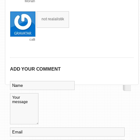
Moriah
not realalistik
calli
ADD YOUR COMMENT