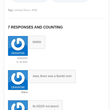
Tags:
Animal
Deers
Wild
7 RESPONSES AND COUNTING
bbbbb
zzzzzzz
11.30.2015
Aww, there was a Bambi one!
Kiara
Its DEER not deers!