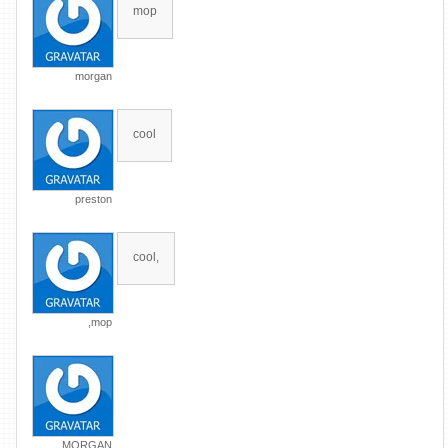
mop
morgan
cool
preston
cool,
,mop
MORGAN