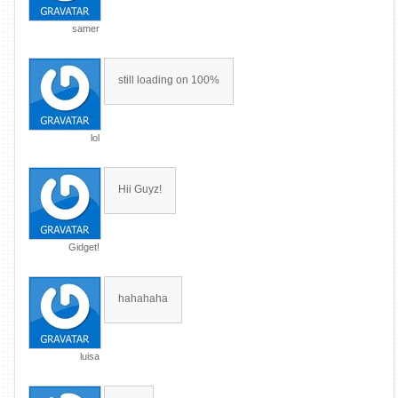
samer
still loading on 100%
lol
Hii Guyz!
Gidget!
hahahaha
luisa