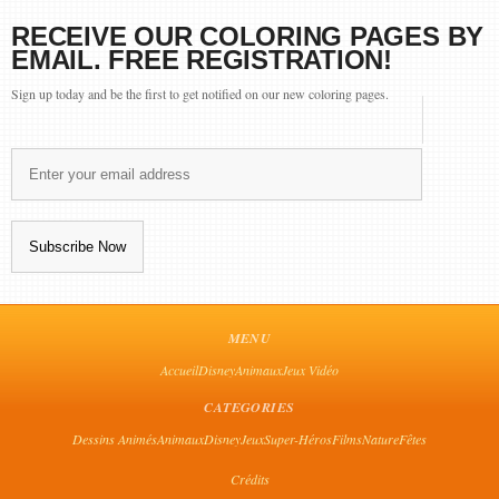
RECEIVE OUR COLORING PAGES BY
EMAIL. FREE REGISTRATION!
Sign up today and be the first to get notified on our new coloring pages.
MENU
Accueil
Disney
Animaux
Jeux Vidéo
CATEGORIES
Dessins Animés
Animaux
Disney
Jeux
Super-Héros
Films
Nature
Fêtes
Crédits