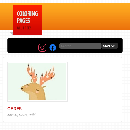
CERFS
Animal
,
Deers
,
Wild