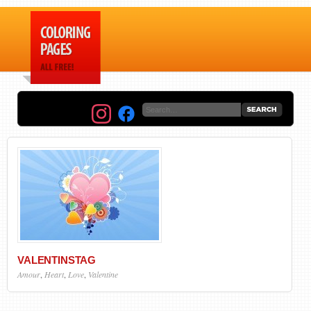
VALENTINSTAG
Amour
,
Heart
,
Love
,
Valentine