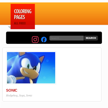
SONIC
Hedgehog
,
Sega
,
Sonic