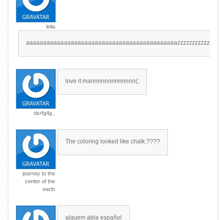
leila
aaaaaaaaaaaaaaaaaaaaaaaaaaaaaaaaaaaaaaaaaaaazzzzzzzzzzzzzzzzzzzzzzzz
love it mannnnnnnnnnnnn(;
dsrfg4g ,
The coloring looked like chalk.????
journey to the
center of the
earth
alguem abla español