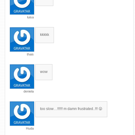
luisa
kkkkk
thais
wow
deniela
too slow…!!!!!! m damn frustrated..!!! 😛
Huda