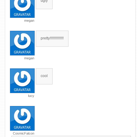
ugly
megan
pretty!!!!!!!!!!!!!!!
megan
cool
lucy
CosmicFalcon