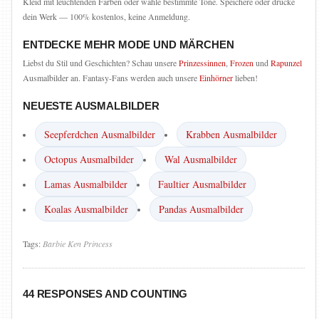
Kleid mit leuchtenden Farben oder wähle bestimmte Töne. Speichere oder drucke
dein Werk — 100% kostenlos, keine Anmeldung.
ENTDECKE MEHR MODE UND MÄRCHEN
Liebst du Stil und Geschichten? Schau unsere
Prinzessinnen
,
Frozen
und
Rapunzel
Ausmalbilder an. Fantasy-Fans werden auch unsere
Einhörner
lieben!
NEUESTE AUSMALBILDER
Seepferdchen Ausmalbilder
Krabben Ausmalbilder
Octopus Ausmalbilder
Wal Ausmalbilder
Lamas Ausmalbilder
Faultier Ausmalbilder
Koalas Ausmalbilder
Pandas Ausmalbilder
Tags:
Barbie
Ken
Princess
44 RESPONSES AND COUNTING