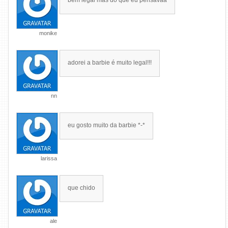
bem legal mas do que eu pensavaa
monike
adorei a barbie é muito legal!!!
nn
eu gosto muito da barbie *-*
larissa
que chido
ale