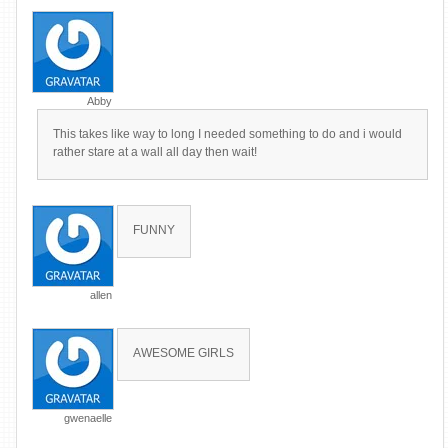
Abby
This takes like way to long I needed something to do and i would
rather stare at a wall all day then wait!
FUNNY
allen
AWESOME GIRLS
gwenaelle