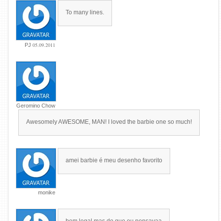
To many lines.
05.09.2011
PJ
Geromino Chow
Awesomely AWESOME, MAN! I loved the barbie one so much!
amei barbie é meu desenho favorito
monike