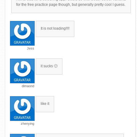
for the free practice page though, but generally pretty cool I guess.
It is not loading!!!!
Jess
it sucks 🙁
dimaond
like it
zhenying