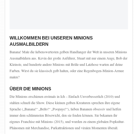
WILLKOMMEN BEI UNSEREN MINIONS
AUSMALBILDERN
Banana! Male die liebenswertesten gelben Handlanger der Welt in unseren Minions
Ausmalbildern aus. Kevin der große Anführer, Stuart mit nur einem Auge, Bob der
Kleinste, und hunderte andere Minions mit Brille und Latzhose warten auf deine
Farben. Wirst du sie klassisch gelb halten, oder eine Regenbogen-Minion-Armee
malen?
ÜBER DIE MINIONS
Die Minions erschienen erstmals in Ich – Einfach Unverbesserlich (2010) und
stahlen schnell die Show. Diese kleinen gelben Kreaturen sprechen ihre eigene
Sprache („Banana!“ „Bello!“ „Poopaye!“), lieben Bananen obsessiv und helfen
immer dem schlimmsten Bösewicht, den sie finden können. Sie bekamen ihr
eigenes Franchise mit Minions (2015), und wurden zu einem globalen Popkultur-
Phänomen mit Merchandise, Parkattraktionen und viralen Momenten überall.