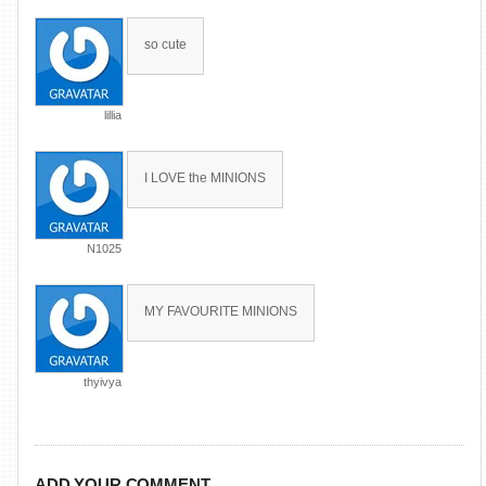
so cute
lillia
I LOVE the MINIONS
N1025
MY FAVOURITE MINIONS
thyivya
ADD YOUR COMMENT