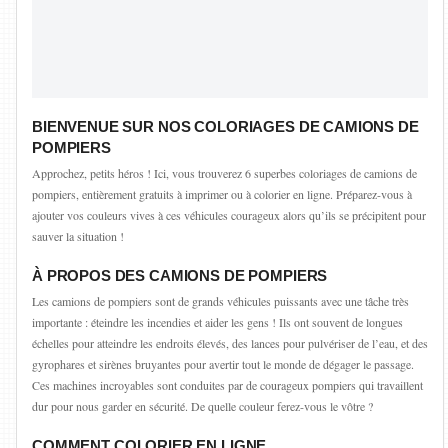
BIENVENUE SUR NOS COLORIAGES DE CAMIONS DE
POMPIERS
Approchez, petits héros ! Ici, vous trouverez 6 superbes coloriages de camions de
pompiers, entièrement gratuits à imprimer ou à colorier en ligne. Préparez-vous à
ajouter vos couleurs vives à ces véhicules courageux alors qu’ils se précipitent pour
sauver la situation !
À PROPOS DES CAMIONS DE POMPIERS
Les camions de pompiers sont de grands véhicules puissants avec une tâche très
importante : éteindre les incendies et aider les gens ! Ils ont souvent de longues
échelles pour atteindre les endroits élevés, des lances pour pulvériser de l’eau, et des
gyrophares et sirènes bruyantes pour avertir tout le monde de dégager le passage.
Ces machines incroyables sont conduites par de courageux pompiers qui travaillent
dur pour nous garder en sécurité. De quelle couleur ferez-vous le vôtre ?
COMMENT COLORIER EN LIGNE