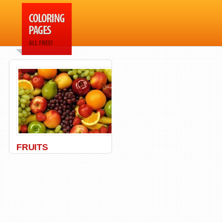
FRUITS
Basket
,
Fruits
,
Vegetables