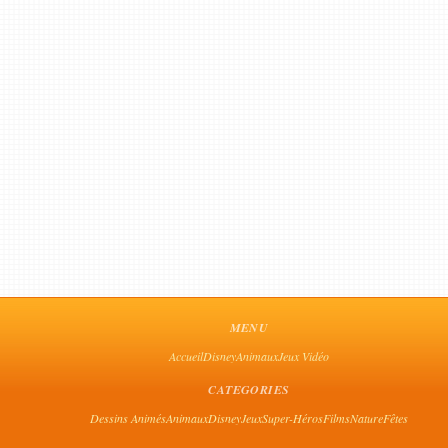
MENU
Accueil
Disney
Animaux
Jeux Vidéo
CATEGORIES
Dessins Animés
Animaux
Disney
Jeux
Super-Héros
Films
Nature
Fêtes