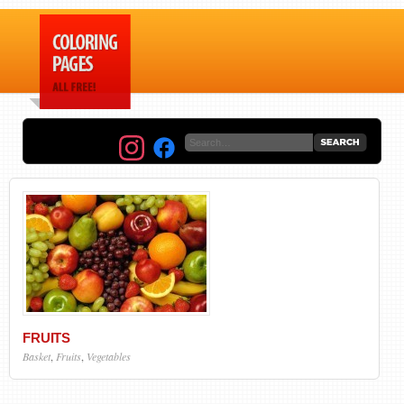
FRUITS
Basket
,
Fruits
,
Vegetables