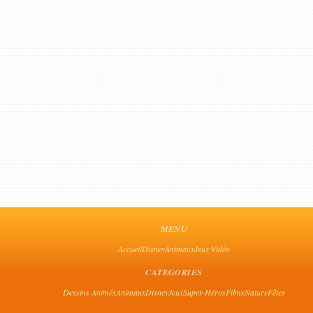
MENU
Accueil
Disney
Animaux
Jeux Vidéo
CATEGORIES
Dessins Animés
Animaux
Disney
Jeux
Super-Héros
Films
Nature
Fêtes