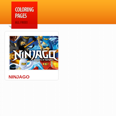
NINJAGO
Lego
,
Ninja
,
Ninjago