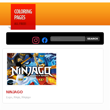
NINJAGO
Lego
,
Ninja
,
Ninjago