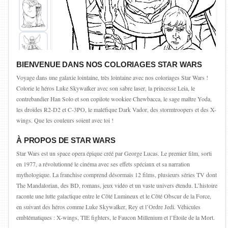
BIENVENUE DANS NOS COLORIAGES STAR WARS
Voyage dans une galaxie lointaine, très lointaine avec nos coloriages Star Wars !
Colorie le héros Luke Skywalker avec son sabre laser, la princesse Leia, le
contrebandier Han Solo et son copilote wookiee Chewbacca, le sage maître Yoda,
les droïdes R2-D2 et C-3PO, le maléfique Dark Vador, des stormtroopers et des X-
wings. Que les couleurs soient avec toi !
À PROPOS DE STAR WARS
Star Wars est un space opera épique créé par George Lucas. Le premier film, sorti
en 1977, a révolutionné le cinéma avec ses effets spéciaux et sa narration
mythologique. La franchise comprend désormais 12 films, plusieurs séries TV dont
The Mandalorian, des BD, romans, jeux vidéo et un vaste univers étendu. L’histoire
raconte une lutte galactique entre le Côté Lumineux et le Côté Obscur de la Force,
en suivant des héros comme Luke Skywalker, Rey et l’Ordre Jedi. Véhicules
emblématiques : X-wings, TIE fighters, le Faucon Millenium et l’Étoile de la Mort.