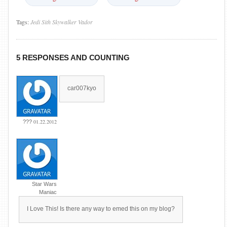
Tags:
Jedi
Sith
Skywalker
Vador
5 RESPONSES AND COUNTING
car007kyo
01.22.2012
???
Star Wars
Maniac
I Love This! Is there any way to emed this on my blog?