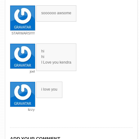
soooooo awsome
STARWARS!!!!!
hi
hi
I Love you kendra
joel
i love you
lizzy
ADD YOUR COMMENT