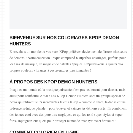
BIENVENUE SUR NOS COLORIAGES KPOP DEMON
HUNTERS
Entrez dans un monde où vos stars KPop préférées deviennent de féroces chasseurs
de démons ! Notre collection unique comprend 6 superbes coloriages, parfaits pour
les fans de musique, de magie et de batailles épiques. Préparez-vous à ajouter vos
propres couleurs vibrantes à ces aventures passionnantes !
À PROPOS DES KPOP DEMON HUNTERS
Imaginez un monde où la musique puissante n’est pas seulement pour danser, mais
aussi pour combattre le mal ! Les KPop Demon Hunters sont un groupe spécial de
héros qui utilisent leurs incroyables talents KPop – comme le chant, la danse et une
présence scénique géniale – pour trouver et vaincre les démons rusés. Ils combinent
des tenues cool avec des pouvoirs magiques, ce qui les rend super stylés et super
forts. Rejoignez leur quête pour protéger le monde avec rythme et bravoure !
COMMENT COLORIER EN LIGNE