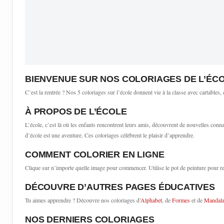
BIENVENUE SUR NOS COLORIAGES DE L’ÉC
C’est la rentrée ? Nos 5 coloriages sur l’école donnent vie à la classe avec cartables,
À PROPOS DE L’ÉCOLE
L’école, c’est là où les enfants rencontrent leurs amis, découvrent de nouvelles conn
d’école est une aventure. Ces coloriages célèbrent le plaisir d’apprendre.
COMMENT COLORIER EN LIGNE
Clique sur n’importe quelle image pour commencer. Utilise le pot de peinture pour 
DÉCOUVRE D’AUTRES PAGES ÉDUCATIVES
Tu aimes apprendre ? Découvre nos coloriages d’
Alphabet
, de
Formes
et de
Mandal
NOS DERNIERS COLORIAGES