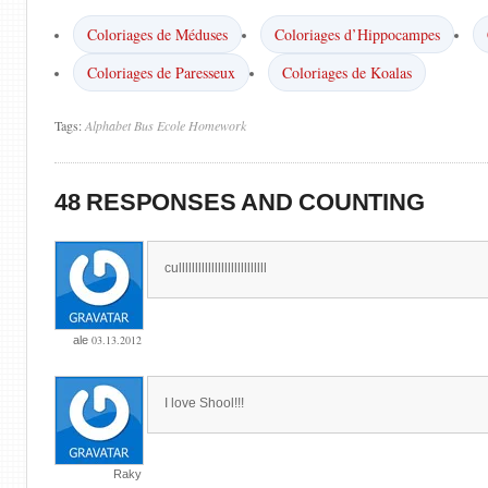
Coloriages de Méduses
Coloriages d’Hippocampes
Coloriages de Paresseux
Coloriages de Koalas
Tags:
Alphabet
Bus
Ecole
Homework
48 RESPONSES AND COUNTING
culllllllllllllllllllllllllll
03.13.2012
ale
I love Shool!!!
Raky