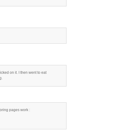
cked on it. I then went to eat
g.
loring pages work :