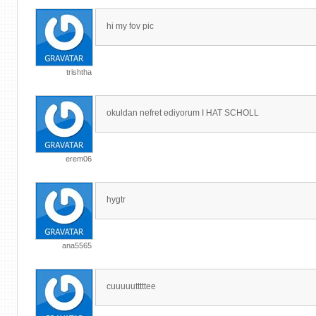
hi my fov pic
trishtha
okuldan nefret ediyorum I HAT SCHOLL
erem06
hygtr
ana5565
cuuuuutttttee