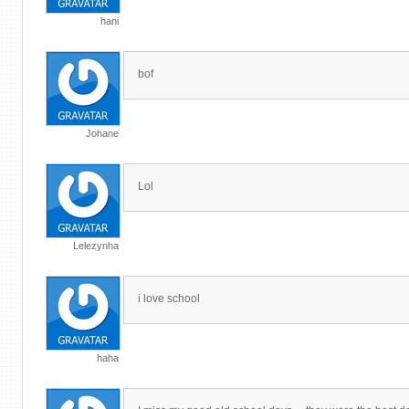
hani
bof
Johane
Lol
Lelezynha
i love school
haha