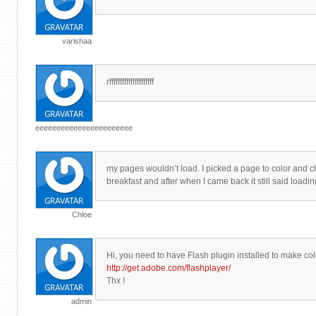
varishaa
rfffffffffffffffffffff
eeeeeeeeeeeeeeeeeeeeeee
my pages wouldn’t load. I picked a page to color and cli
breakfast and after when I came back it still said loadin
Chloe
Hi, you need to have Flash plugin installed to make co
http://get.adobe.com/flashplayer/
Thx !
admin