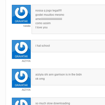
nossa q jogo legal!!!!
gostei muuitoo mesmo
ameiiiiiiiiiiiiiiiiiiiiiiiiiiiiii
como assim
natalia
I love you
i hat school
AIZIYIA
aiziyia shi ann garrison is in the bidn
ok omg
AIZIYIA
so much slow downloading