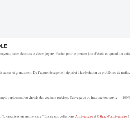
OLE
 crayons, salles de cours et élèves joyeux. Parfait pour le premier jour d’école ou quand ton enfan
aissances et grandissent. De l’apprentissage de l’alphabet à la résolution de problèmes de maths
remplir rapidement ou choisis des couleurs précises. Sauvegarde ou imprime ton œuvre — 100% g
a
. Tu organises un anniversaire ? Essaie nos collections
Anniversaire
et
Gâteau d’anniversaire
!