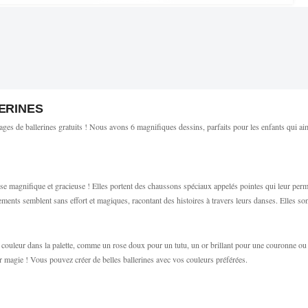
ERINES
iages de ballerines gratuits ! Nous avons 6 magnifiques dessins, parfaits pour les enfants qui ai
se magnifique et gracieuse ! Elles portent des chaussons spéciaux appelés pointes qui leur permet
nts semblent sans effort et magiques, racontant des histoires à travers leurs danses. Elles sont
ne couleur dans la palette, comme un rose doux pour un tutu, un or brillant pour une couronne ou
r magie ! Vous pouvez créer de belles ballerines avec vos couleurs préférées.