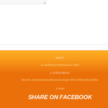
MENU
Accueil
Disney
Animaux
Jeux Vidéo
CATEGORIES
Dessins Animés
Animaux
Disney
Jeux
Super-Héros
Films
Nature
Fêtes
Crédits
SHARE ON FACEBOOK