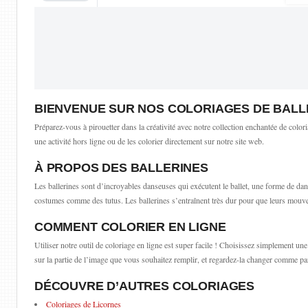
BIENVENUE SUR NOS COLORIAGES DE BALL
Préparez-vous à pirouetter dans la créativité avec notre collection enchantée de color
une activité hors ligne ou de les colorier directement sur notre site web.
À PROPOS DES BALLERINES
Les ballerines sont d’incroyables danseuses qui exécutent le ballet, une forme de dan
costumes comme des tutus. Les ballerines s’entraînent très dur pour que leurs mouveme
COMMENT COLORIER EN LIGNE
Utiliser notre outil de coloriage en ligne est super facile ! Choisissez simplement u
sur la partie de l’image que vous souhaitez remplir, et regardez-la changer comme pa
DÉCOUVRE D’AUTRES COLORIAGES
Coloriages de Licornes