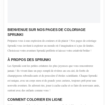
BIENVENUE SUR NOS PAGES DE COLORIAGE
SPRUNKI
Préparez-vous à une explosion de couleurs et de plaisir ! Nos pages de coloriage
Sprunki vous invitent à explorer un monde où l’imagination n’a pas de limites.
Choisissez votre aventure Sprunki préférée et laissez votre créativité briller !
À PROPOS DES SPRUNKI
Les Sprunki sont les petites créatures les plus joyeuses que vous rencontrerez
jamais ! Ils vivent dans un pays rempli de rivières arc-en-ciel, de forêts de
champignons rebondissants et de poussière d’étoiles scintillante. Chaque Sprunki
est unique, avec un corps mou et de grands yeux curieux, toujours prêt pour une
nouvelle aventure. Ils adorent rire, jouer à cache-cache et se faire de nouveaux amis,
surtout avec des enfants comme vous !
COMMENT COLORIER EN LIGNE