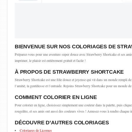
BIENVENUE SUR NOS COLORIAGES DE STR
Préparez-vous pour une aventure super douce avec Strawberry Shortcake et ses amis ! I
imprimer, le plaisir est entièrement gratuit et facile !
À PROPOS DE STRAWBERRY SHORTCAKE
Strawberry Shortcake est une fille douce et joyeuse qui vit dans un monde rempli de b
l’amitié, la gentillesse et l’entraide. Rejoins Strawberry Shortcake pour un monde de so
COMMENT COLORIER EN LIGNE
Pour colorier en ligne, choisissez simplement une couleur dans la palette, puis cliq
rougeâtre, et ses amis ont aussi des couleurs vives ! Amusez-vous à rendre chaque ima
DÉCOUVRE D’AUTRES COLORIAGES
Coloriages de Licornes