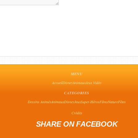
MENU
Accueil
Disney
Animaux
Jeux Vidéo
CATEGORIES
Dessins Animés
Animaux
Disney
Jeux
Super-Héros
Films
Nature
Fêtes
Crédits
SHARE ON FACEBOOK