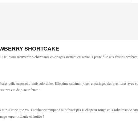
AWBERRY SHORTCAKE
ci, vous trouverez 6 charmants coloriages mettant en scène la petite fille aux fraises préférée
aies délicieuses et d’amis adorables. Elle aime cuisiner, jouer et partager des aventures avec s
urires et de plaisir fruité !
uez sur la zone que vous souhaitez remplir ! N’oubliez pas le chapeau rouge et la robe rose de 
ge super brillante et fruitée !