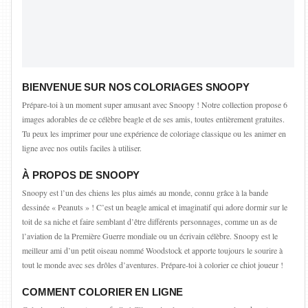
BIENVENUE SUR NOS COLORIAGES SNOOPY
Prépare-toi à un moment super amusant avec Snoopy ! Notre collection propose 6
images adorables de ce célèbre beagle et de ses amis, toutes entièrement gratuites.
Tu peux les imprimer pour une expérience de coloriage classique ou les animer en
ligne avec nos outils faciles à utiliser.
À PROPOS DE SNOOPY
Snoopy est l’un des chiens les plus aimés au monde, connu grâce à la bande
dessinée « Peanuts » ! C’est un beagle amical et imaginatif qui adore dormir sur le
toit de sa niche et faire semblant d’être différents personnages, comme un as de
l’aviation de la Première Guerre mondiale ou un écrivain célèbre. Snoopy est le
meilleur ami d’un petit oiseau nommé Woodstock et apporte toujours le sourire à
tout le monde avec ses drôles d’aventures. Prépare-toi à colorier ce chiot joueur !
COMMENT COLORIER EN LIGNE