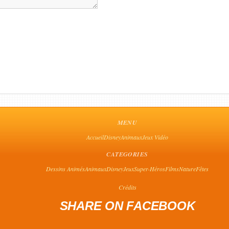
MENU
Accueil
Disney
Animaux
Jeux Vidéo
CATEGORIES
Dessins Animés
Animaux
Disney
Jeux
Super-Héros
Films
Nature
Fêtes
Crédits
SHARE ON FACEBOOK