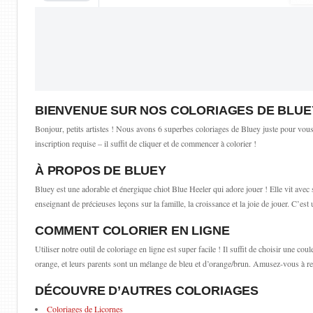
BIENVENUE SUR NOS COLORIAGES DE BLUE
Bonjour, petits artistes ! Nous avons 6 superbes coloriages de Bluey juste pour vous
inscription requise – il suffit de cliquer et de commencer à colorier !
À PROPOS DE BLUEY
Bluey est une adorable et énergique chiot Blue Heeler qui adore jouer ! Elle vit avec
enseignant de précieuses leçons sur la famille, la croissance et la joie de jouer. C’e
COMMENT COLORIER EN LIGNE
Utiliser notre outil de coloriage en ligne est super facile ! Il suffit de choisir une co
orange, et leurs parents sont un mélange de bleu et d’orange/brun. Amusez-vous à r
DÉCOUVRE D’AUTRES COLORIAGES
Coloriages de Licornes