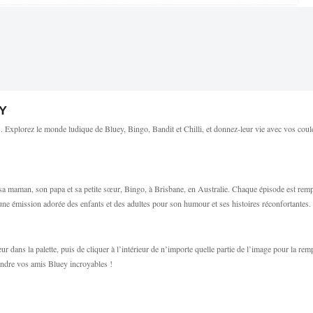
Y
. Explorez le monde ludique de Bluey, Bingo, Bandit et Chilli, et donnez-leur vie avec vos coule
 sa maman, son papa et sa petite sœur, Bingo, à Brisbane, en Australie. Chaque épisode est rempl
st une émission adorée des enfants et des adultes pour son humour et ses histoires réconfortantes.
uleur dans la palette, puis de cliquer à l’intérieur de n’importe quelle partie de l’image pour la r
endre vos amis Bluey incroyables !