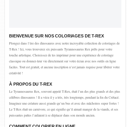
BIENVENUE SUR NOS COLORIAGES DE T-REX
Plongez dans l’ère des dinosaures avec notre incroyable collection de coloriages de
T-Rex ! Ici, vous trouverez six puissants Tyrannosaurus Rex prêts pour votre
touche artistique. Choisissez de les imprimer pour une expérience de coloriage
classique ou donnez-leur vie directement sur votre écran avec nos outils en ligne
faciles. Tout est gratuit, et aucune inscription n’est jamais requise pour libérer votre
créativité !
À PROPOS DU T-REX
Le Tyrannosaurus Rex, souvent appelé T-Rex, était l’un des plus grands et des plus
célèbres dinosaures ! Il a vécu il y a très, très longtemps, pendant la fin du Crétacé.
Imaginez une créature aussi grande qu’un bus et avec des mâchoires super fortes !
Le T-Rex était un carnivore, ce qui signifie qu’il aimait manger de la viande, et ses
puissantes pattes l’aidaient à se déplacer dans son monde ancien.
COMMENT COLORIER EN LIGNE