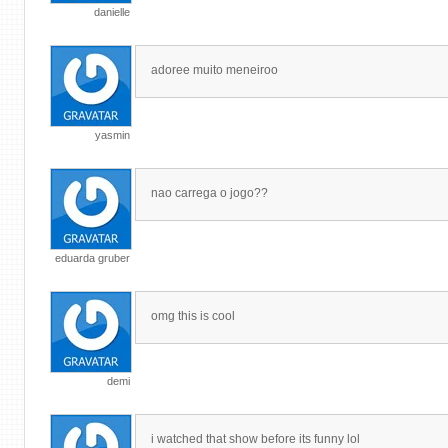
danielle
adoree muito meneiroo
yasmin
nao carrega o jogo??
eduarda gruber
omg this is cool
demi
i watched that show before its funny lol