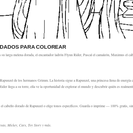
REDADOS PARA COLOREAR
u larga melena dorada, el encantador ladrón Flynn Rider, Pascal el camaleón, Maximus el cabal
 Rapunzel de los hermanos Grimm. La historia sigue a Rapunzel, una princesa llena de energía 
ider llega a su torre, ella ve la oportunidad de explorar el mundo y descubrir quién es realme
 el cabello dorado de Rapunzel o elige tonos específicos. Guarda o imprime — 100% gratis, sin 
sas, Mickey, Cars, Toy Story y más.