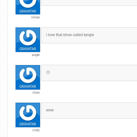
renae
i love that show called tangle
angle
🙂
shan
wow
cody