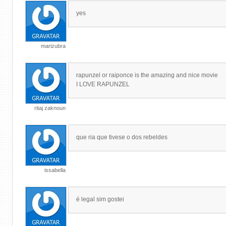
yes
marizubra
rapunzel or raiponce is the amazing and nice movie
I LOVE RAPUNZEL
ritaj zaknoun
que ria que tivese o dos rebeldes
issabella
é legal sim gostei