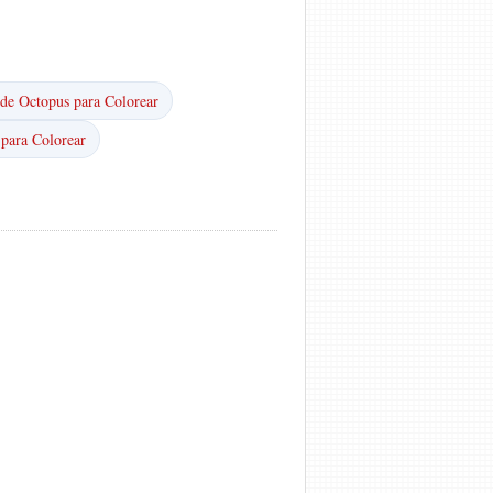
de Octopus para Colorear
 para Colorear