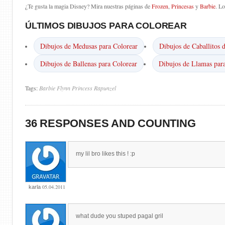
¿Te gusta la magia Disney? Mira nuestras páginas de
Frozen
,
Princesas
y
Barbie
. L
ÚLTIMOS DIBUJOS PARA COLOREAR
Dibujos de Medusas para Colorear
Dibujos de Caballitos 
Dibujos de Ballenas para Colorear
Dibujos de Llamas par
Tags:
Barbie
Flynn
Princess
Rapunzel
36 RESPONSES AND COUNTING
my lil bro likes this ! :p
05.04.2011
karla
what dude you stuped pagal gril