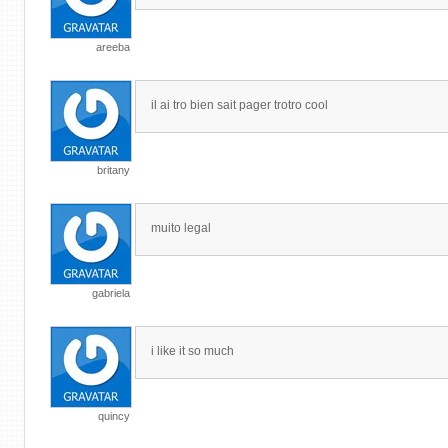
areeba
il ai tro bien sait pager trotro cool
britany
muito legal
gabriela
i like it so much
quincy