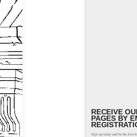
RECEIVE OU
PAGES BY E
REGISTRATI
Sign up today and be the first t