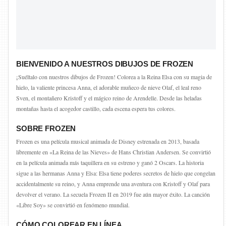
BIENVENIDO A NUESTROS DIBUJOS DE FROZEN
¡Suéltalo con nuestros dibujos de Frozen! Colorea a la Reina Elsa con su magia de
hielo, la valiente princesa Anna, el adorable muñeco de nieve Olaf, el leal reno
Sven, el montañero Kristoff y el mágico reino de Arendelle. Desde las heladas
montañas hasta el acogedor castillo, cada escena espera tus colores.
SOBRE FROZEN
Frozen es una película musical animada de Disney estrenada en 2013, basada
libremente en «La Reina de las Nieves» de Hans Christian Andersen. Se convirtió
en la película animada más taquillera en su estreno y ganó 2 Oscars. La historia
sigue a las hermanas Anna y Elsa: Elsa tiene poderes secretos de hielo que congelan
accidentalmente su reino, y Anna emprende una aventura con Kristoff y Olaf para
devolver el verano. La secuela Frozen II en 2019 fue aún mayor éxito. La canción
«Libre Soy» se convirtió en fenómeno mundial.
CÓMO COLOREAR EN LÍNEA