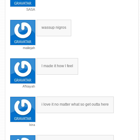
SASA
wassup nigros
maliejah
l made it how l feel
A’Nayah
i love it no matter what so get outta here
kira