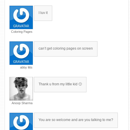
I luv it
Coloring Pages
can’t get coloring pages on screen
abby litts
Thank u from my little kid 🙂
Anoop Sharma
You are so welcome and are you talking to me?