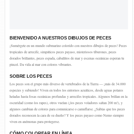
BIENVENIDO A NUESTROS DIBUJOS DE PECES
¡Sumérgete en un mundo submarino colorido con nuestros dibujos de peces! Peces
tropicales de arrecife, simpáticos peces payaso, misteriosos tiburones, peces
dorados brillantes, peces espada, caballitos de mar y escenas oceánicas esperan tu
pincel. Da vida al mar con colores vibrantes.
SOBRE LOS PECES
Los peces son el grupo más diverso de vertebrados de la Tierra — ¡más de 34.000
especies y subiendo! Viven en todos los entornos acuáticos, desde aguas polares
heladas hasta fosas oceánicas profundas y arrecifes tropicales. Algunos brillan en la
oscuridad (como los rapes), otros vuelan (¡los peces voladores saltan 200 m!), y
algunos cambian de colores para comunicarse o camuflarse. ¿Sabías que los peces
dorados reconocen la cara de su dueño? Y los peces payaso como Nemo siempre
viven en anémonas para protegerse.
CÓMO COLOREAR EN LÍNEA