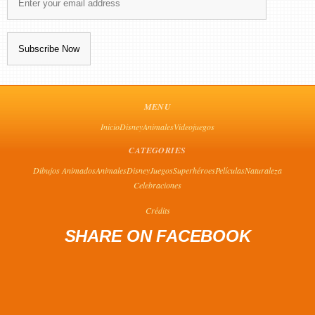
MENU
Inicio
Disney
Animales
Videojuegos
CATEGORIES
Dibujos Animados
Animales
Disney
Juegos
Superhéroes
Películas
Naturaleza
Celebraciones
Crédits
SHARE ON FACEBOOK