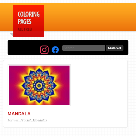
MANDALA
Formes
,
Fractal
,
Mandalas