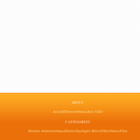
MENU
Accueil
Disney
Animaux
Jeux Vidéo
CATEGORIES
Dessins Animés
Animaux
Disney
Jeux
Super-Héros
Films
Nature
Fêtes