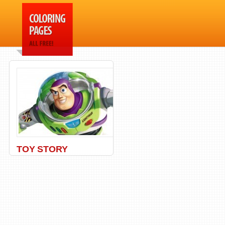
TOY STORY
Buzz
,
Disney
,
Eclair
,
Pixar