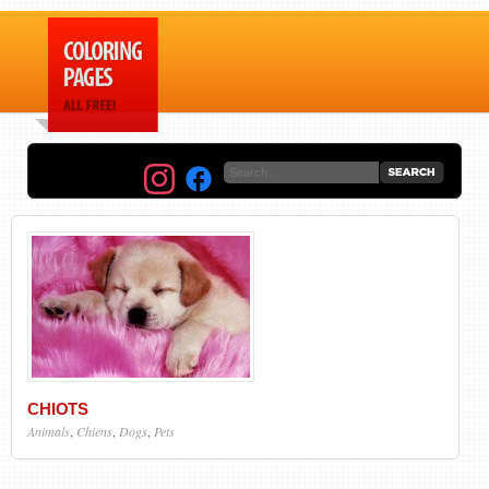
CHIOTS
Animals
,
Chiens
,
Dogs
,
Pets