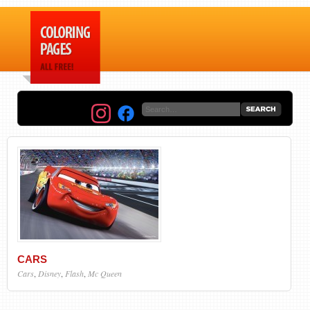
CARS
Cars
,
Disney
,
Flash
,
Mc Queen