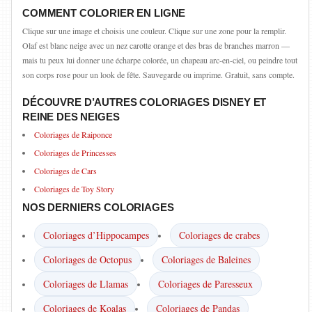
COMMENT COLORIER EN LIGNE
Clique sur une image et choisis une couleur. Clique sur une zone pour la remplir.
Olaf est blanc neige avec un nez carotte orange et des bras de branches marron —
mais tu peux lui donner une écharpe colorée, un chapeau arc-en-ciel, ou peindre tout
son corps rose pour un look de fête. Sauvegarde ou imprime. Gratuit, sans compte.
DÉCOUVRE D’AUTRES COLORIAGES DISNEY ET
REINE DES NEIGES
Coloriages de Raiponce
Coloriages de Princesses
Coloriages de Cars
Coloriages de Toy Story
NOS DERNIERS COLORIAGES
Coloriages d’Hippocampes
Coloriages de crabes
Coloriages de Octopus
Coloriages de Baleines
Coloriages de Llamas
Coloriages de Paresseux
Coloriages de Koalas
Coloriages de Pandas