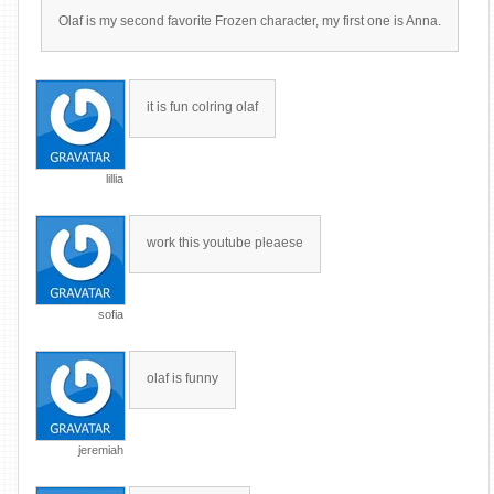
Olaf is my second favorite Frozen character, my first one is Anna.
it is fun colring olaf
lillia
work this youtube pleaese
sofia
olaf is funny
jeremiah