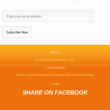
MENU
Accueil
Disney
Animaux
Jeux Vidéo
CATEGORIES
Dessins Animés
Animaux
Disney
Jeux
Super-Héros
Films
Nature
Fêtes
Crédits
SHARE ON FACEBOOK