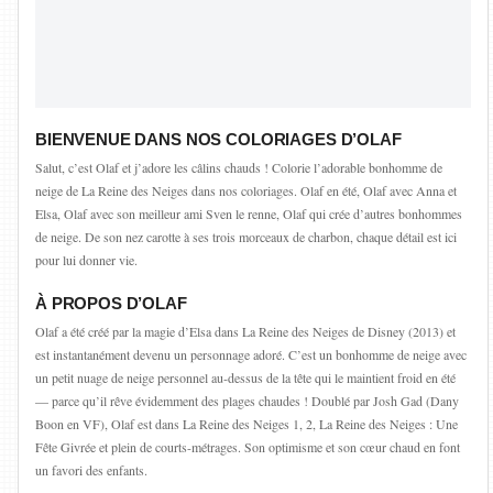
BIENVENUE DANS NOS COLORIAGES D’OLAF
Salut, c’est Olaf et j’adore les câlins chauds ! Colorie l’adorable bonhomme de
neige de La Reine des Neiges dans nos coloriages. Olaf en été, Olaf avec Anna et
Elsa, Olaf avec son meilleur ami Sven le renne, Olaf qui crée d’autres bonhommes
de neige. De son nez carotte à ses trois morceaux de charbon, chaque détail est ici
pour lui donner vie.
À PROPOS D’OLAF
Olaf a été créé par la magie d’Elsa dans La Reine des Neiges de Disney (2013) et
est instantanément devenu un personnage adoré. C’est un bonhomme de neige avec
un petit nuage de neige personnel au-dessus de la tête qui le maintient froid en été
— parce qu’il rêve évidemment des plages chaudes ! Doublé par Josh Gad (Dany
Boon en VF), Olaf est dans La Reine des Neiges 1, 2, La Reine des Neiges : Une
Fête Givrée et plein de courts-métrages. Son optimisme et son cœur chaud en font
un favori des enfants.