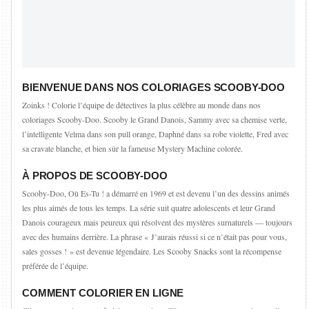
BIENVENUE DANS NOS COLORIAGES SCOOBY-DOO
Zoinks ! Colorie l’équipe de détectives la plus célèbre au monde dans nos
coloriages Scooby-Doo. Scooby le Grand Danois, Sammy avec sa chemise verte,
l’intelligente Velma dans son pull orange, Daphné dans sa robe violette, Fred avec
sa cravate blanche, et bien sûr la fameuse Mystery Machine colorée.
À PROPOS DE SCOOBY-DOO
Scooby-Doo, Où Es-Tu ! a démarré en 1969 et est devenu l’un des dessins animés
les plus aimés de tous les temps. La série suit quatre adolescents et leur Grand
Danois courageux mais peureux qui résolvent des mystères surnaturels — toujours
avec des humains derrière. La phrase « J’aurais réussi si ce n’était pas pour vous,
sales gosses ! » est devenue légendaire. Les Scooby Snacks sont la récompense
préférée de l’équipe.
COMMENT COLORIER EN LIGNE