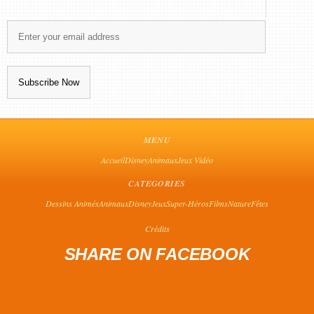
MENU
Accueil
Disney
Animaux
Jeux Vidéo
CATEGORIES
Dessins Animés
Animaux
Disney
Jeux
Super-Héros
Films
Nature
Fêtes
Crédits
SHARE ON FACEBOOK