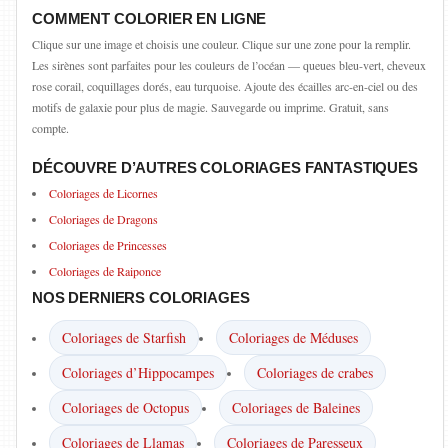
COMMENT COLORIER EN LIGNE
Clique sur une image et choisis une couleur. Clique sur une zone pour la remplir.
Les sirènes sont parfaites pour les couleurs de l’océan — queues bleu-vert, cheveux
rose corail, coquillages dorés, eau turquoise. Ajoute des écailles arc-en-ciel ou des
motifs de galaxie pour plus de magie. Sauvegarde ou imprime. Gratuit, sans
compte.
DÉCOUVRE D’AUTRES COLORIAGES FANTASTIQUES
Coloriages de Licornes
Coloriages de Dragons
Coloriages de Princesses
Coloriages de Raiponce
NOS DERNIERS COLORIAGES
Coloriages de Starfish
Coloriages de Méduses
Coloriages d’Hippocampes
Coloriages de crabes
Coloriages de Octopus
Coloriages de Baleines
Coloriages de Llamas
Coloriages de Paresseux