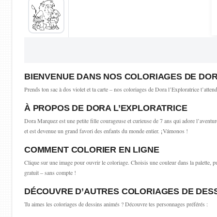
BIENVENUE DANS NOS COLORIAGES DE DOR
Prends ton sac à dos violet et ta carte – nos coloriages de Dora l’Exploratrice t’att
À PROPOS DE DORA L’EXPLORATRICE
Dora Marquez est une petite fille courageuse et curieuse de 7 ans qui adore l’avent
et est devenue un grand favori des enfants du monde entier. ¡Vámonos !
COMMENT COLORIER EN LIGNE
Clique sur une image pour ouvrir le coloriage. Choisis une couleur dans la palette, p
gratuit – sans compte !
DÉCOUVRE D’AUTRES COLORIAGES DE DESS
Tu aimes les coloriages de dessins animés ? Découvre tes personnages préférés :