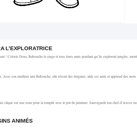
A L’EXPLORATRICE
endent ! Colorie Dora, Babouche le singe et tous leurs amis pendant qu’ils explorent jungles, mon
ure. Avec son meilleur ami Babouche, elle résout des énigmes, aide ses amis et apprend des mots
uis clique sur une zone pour la remplir avec le pot de peinture. Sauvegarde ton chef-d’œuvre ou
INS ANIMÉS