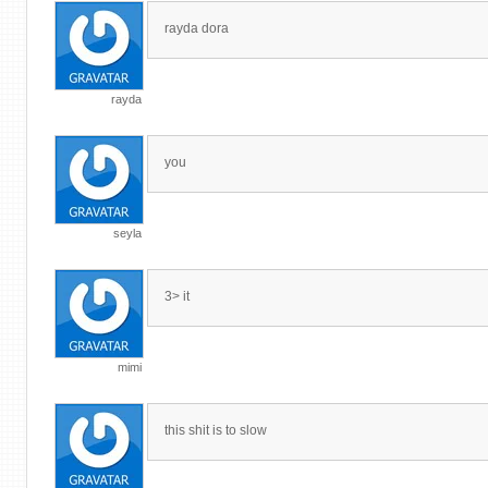
rayda dora
rayda
you
seyla
3> it
mimi
this shit is to slow