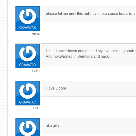
please let me print this out i love dora cause boots is
jenna
I could have drawn and printed my own coloring book in 
And, vacationed in Bermuda and back.
Lylith
i love u dora
shilu
aku gila