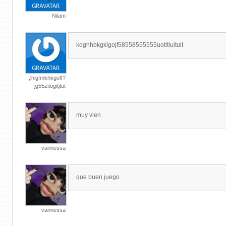
Nilam
koghhbkgklgojf58558555555uotitiuituit
,lhigfmkhkgoff?
jg55zitogitjtut
muy vien
vannessa
que buen juego
vannessa