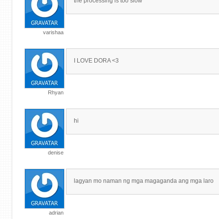
the processing is too slow
varishaa
I LOVE DORA <3
Rhyan
hi
denise
lagyan mo naman ng mga magaganda ang mga laro
adrian