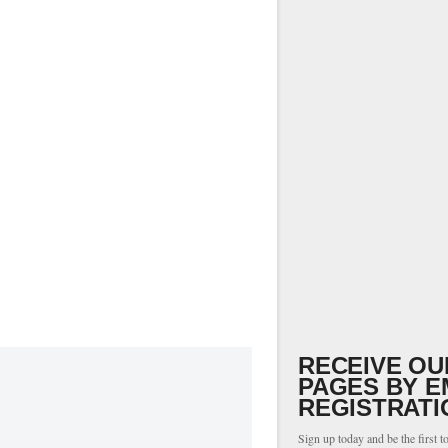
RECEIVE OU
PAGES BY E
REGISTRATI
Sign up today and be the first t