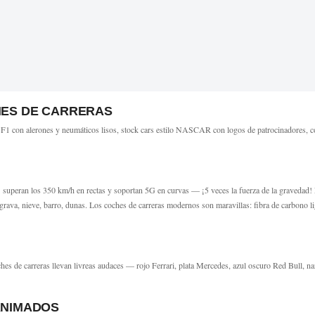
HES DE CARRERAS
F1 con alerones y neumáticos lisos, stock cars estilo NASCAR con logos de patrocinadores, co
F1 superan los 350 km/h en rectas y soportan 5G en curvas — ¡5 veces la fuerza de la graveda
rava, nieve, barro, dunas. Los coches de carreras modernos son maravillas: fibra de carbono l
oches de carreras llevan livreas audaces — rojo Ferrari, plata Mercedes, azul oscuro Red Bull, n
ANIMADOS