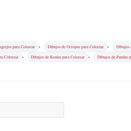
ngrejos para Colorear
Dibujos de Octopus para Colorear
Dibujos 
ra Colorear
Dibujos de Koalas para Colorear
Dibujos de Pandas p