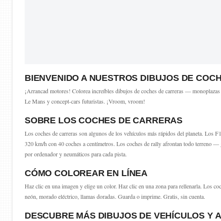
BIENVENIDO A NUESTROS DIBUJOS DE COC
¡Arrancad motores! Colorea increíbles dibujos de coches de carreras — monoplazas 
Le Mans y concept-cars futuristas. ¡Vroom, vroom!
SOBRE LOS COCHES DE CARRERAS
Los coches de carreras son algunos de los vehículos más rápidos del planeta. Los 
320 km/h con 40 coches a centímetros. Los coches de rally afrontan todo terreno — g
por ordenador y neumáticos para cada pista.
CÓMO COLOREAR EN LÍNEA
Haz clic en una imagen y elige un color. Haz clic en una zona para rellenarla. Los c
neón, morado eléctrico, llamas doradas. Guarda o imprime. Gratis, sin cuenta.
DESCUBRE MÁS DIBUJOS DE VEHÍCULOS Y 