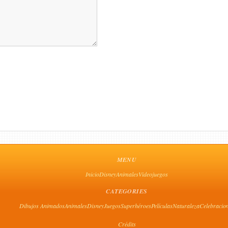
MENU
Inicio
Disney
Animales
Videojuegos
CATEGORIES
Dibujos Animados
Animales
Disney
Juegos
Superhéroes
Películas
Naturaleza
Celebracio
Crédits