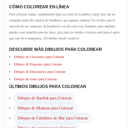
CÓMO COLOREAR EN LÍNEA
Para colorear online, simplemente elige un color de la paleta y luego haz clic en
cualquier parte del camión de bomberos que quieras rellenar. No olvides que la
mayoría de los camiones de bomberos son de color rojo brillante, pero también
puedes usar amarillo para las luces, gris para las ruedas e incluso azul para el agua
que sale de la manguera. ¡Diviértete siendo creativo!
DESCUBRE MÁS DIBUJOS PARA COLOREAR
Dibujos de Unicornios para Colorear
Dibujos de Dragones para Colorear
Dibujos de Dinosaurios para Colorear
Dibujos de Gatos para Colorear
ÚLTIMOS DIBUJOS PARA COLOREAR
Dibujos de Starfish para Colorear
Dibujos de Medusas para Colorear
Dibujos de Caballitos de Mar para Colorear
Dibujos de cangrejos para Colorear