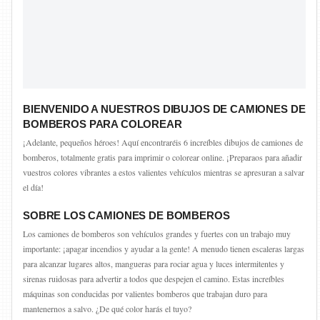
BIENVENIDO A NUESTROS DIBUJOS DE CAMIONES DE
BOMBEROS PARA COLOREAR
¡Adelante, pequeños héroes! Aquí encontraréis 6 increíbles dibujos de camiones de
bomberos, totalmente gratis para imprimir o colorear online. ¡Preparaos para añadir
vuestros colores vibrantes a estos valientes vehículos mientras se apresuran a salvar
el día!
SOBRE LOS CAMIONES DE BOMBEROS
Los camiones de bomberos son vehículos grandes y fuertes con un trabajo muy
importante: ¡apagar incendios y ayudar a la gente! A menudo tienen escaleras largas
para alcanzar lugares altos, mangueras para rociar agua y luces intermitentes y
sirenas ruidosas para advertir a todos que despejen el camino. Estas increíbles
máquinas son conducidas por valientes bomberos que trabajan duro para
mantenernos a salvo. ¿De qué color harás el tuyo?