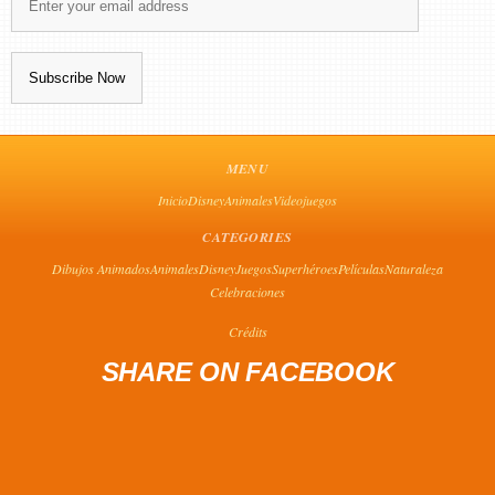
MENU
Inicio
Disney
Animales
Videojuegos
CATEGORIES
Dibujos Animados
Animales
Disney
Juegos
Superhéroes
Películas
Naturaleza
Celebraciones
Crédits
SHARE ON FACEBOOK