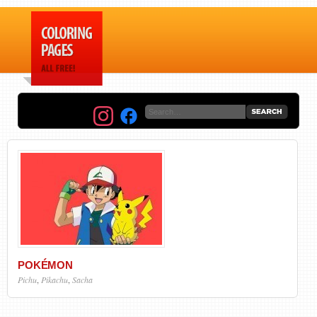
POKÉMON
Pichu
,
Pikachu
,
Sacha