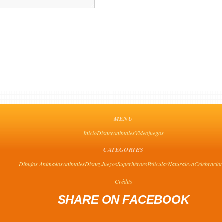
MENU
Inicio
Disney
Animales
Videojuegos
CATEGORIES
Dibujos Animados
Animales
Disney
Juegos
Superhéroes
Películas
Naturaleza
Celebracio
Crédits
SHARE ON FACEBOOK