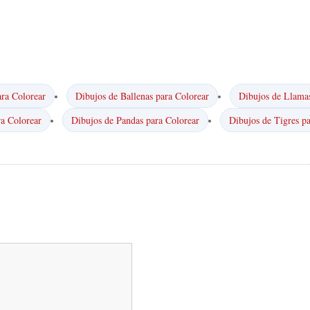
ra Colorear
Dibujos de Ballenas para Colorear
Dibujos de Llamas
ra Colorear
Dibujos de Pandas para Colorear
Dibujos de Tigres p