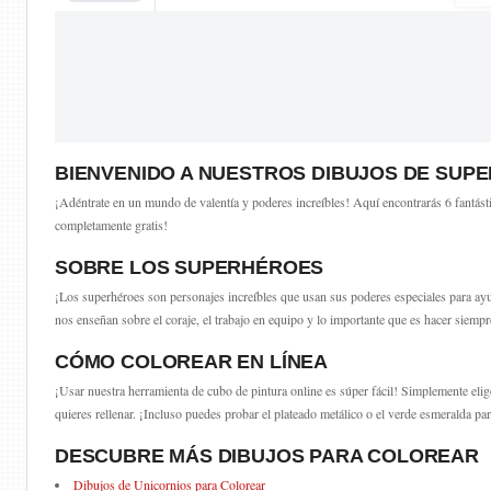
BIENVENIDO A NUESTROS DIBUJOS DE SU
¡Adéntrate en un mundo de valentía y poderes increíbles! Aquí encontrarás 6 fantástico
completamente gratis!
SOBRE LOS SUPERHÉROES
¡Los superhéroes son personajes increíbles que usan sus poderes especiales para ayu
nos enseñan sobre el coraje, el trabajo en equipo y lo importante que es hacer siempre
CÓMO COLOREAR EN LÍNEA
¡Usar nuestra herramienta de cubo de pintura online es súper fácil! Simplemente elige 
quieres rellenar. ¡Incluso puedes probar el plateado metálico o el verde esmeralda par
DESCUBRE MÁS DIBUJOS PARA COLOREAR
Dibujos de Unicornios para Colorear