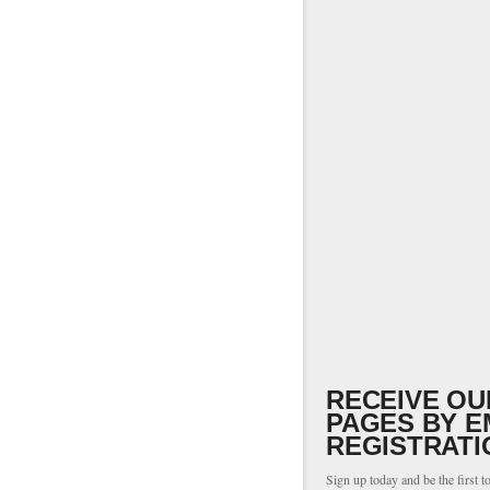
RECEIVE OU
PAGES BY E
REGISTRATI
Sign up today and be the first t