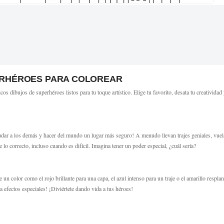
PERHÉROES PARA COLOREAR
s dibujos de superhéroes listos para tu toque artístico. Elige tu favorito, desata tu creatividad
dar a los demás y hacer del mundo un lugar más seguro! A menudo llevan trajes geniales, vuela
 lo correcto, incluso cuando es difícil. Imagina tener un poder especial, ¿cuál sería?
un color como el rojo brillante para una capa, el azul intenso para un traje o el amarillo resplan
a efectos especiales! ¡Diviértete dando vida a tus héroes!