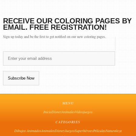
RECEIVE OUR COLORING PAGES BY
EMAIL. FREE REGISTRATION!
Sign up today and be the first to get notified on our new coloring pages.
MENU
Inicio
Disney
Animales
Videojuegos
CATEGORIES
Dibujos Animados
Animales
Disney
Juegos
Superhéroes
Películas
Naturaleza