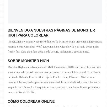
BIENVENIDO A NUESTRAS PÁGINAS DE MONSTER
HIGH PARA COLOREAR
¡Espeluznante y glam! Nuestros 6 dibujos de Monster High presentan a Draculaura,
Frankie Stein, Clawdeen Wolf, Lagoona Blue, Cleo de Nile y el resto de las gulas
freaky-fab. Ideal para fans de la moda oscura, la fantasía y el estilo único.
SOBRE MONSTER HIGH
Monster High es una franquicia de Mattel lanzada en 2010, que presenta a los hijos
adolescentes de monstruos famosos que asisten a un instituto especial. Draculaura
es hija de Drácula, Frankie Stein hija de Frankenstein, Clawdeen Wolf es una
hombre lobo — y todas promueven la amistad, la individualidad y la aceptación de
lo que te hace único. La franquicia se ha expandido en muñecas, libros, películas y
una serie live de Netflix.
CÓMO COLOREAR ONLINE