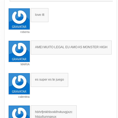
love itt
roberta
AMEI MUITO LEGAL EU AMO AS MONSTER HIGH
MARIA
es super es te juego
valentina
hbhrfjmkhbvxklhvkuvgjxzc
htsju6unngeux