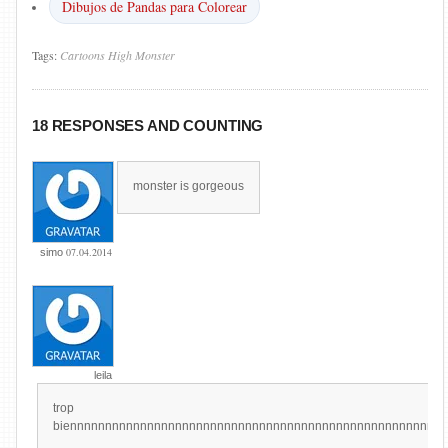
Dibujos de Pandas para Colorear
Tags:
Cartoons
High
Monster
18 RESPONSES AND COUNTING
monster is gorgeous
07.04.2014
simo
leila
trop
biennnnnnnnnnnnnnnnnnnnnnnnnnnnnnnnnnnnnnnnnnnnnnnnnnnnn