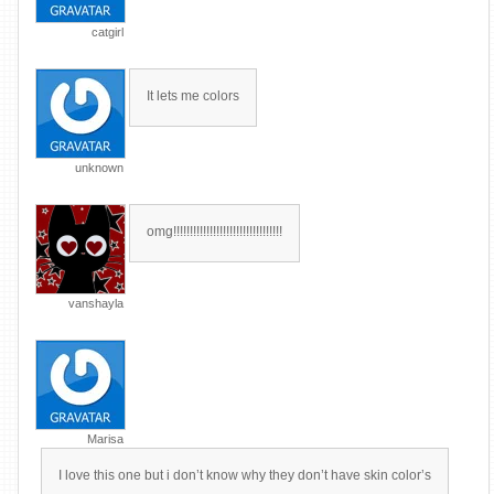
catgirl
It lets me colors
unknown
omg!!!!!!!!!!!!!!!!!!!!!!!!!!!!!!!!!
vanshayla
Marisa
I love this one but i don’t know why they don’t have skin color’s