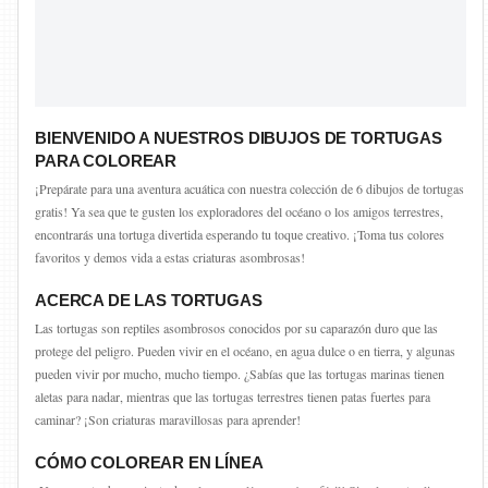
BIENVENIDO A NUESTROS DIBUJOS DE TORTUGAS
PARA COLOREAR
¡Prepárate para una aventura acuática con nuestra colección de 6 dibujos de tortugas
gratis! Ya sea que te gusten los exploradores del océano o los amigos terrestres,
encontrarás una tortuga divertida esperando tu toque creativo. ¡Toma tus colores
favoritos y demos vida a estas criaturas asombrosas!
ACERCA DE LAS TORTUGAS
Las tortugas son reptiles asombrosos conocidos por su caparazón duro que las
protege del peligro. Pueden vivir en el océano, en agua dulce o en tierra, y algunas
pueden vivir por mucho, mucho tiempo. ¿Sabías que las tortugas marinas tienen
aletas para nadar, mientras que las tortugas terrestres tienen patas fuertes para
caminar? ¡Son criaturas maravillosas para aprender!
CÓMO COLOREAR EN LÍNEA