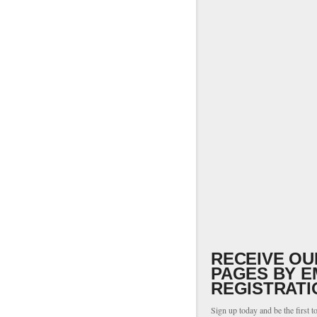
RECEIVE OU
PAGES BY E
REGISTRATI
Sign up today and be the first t