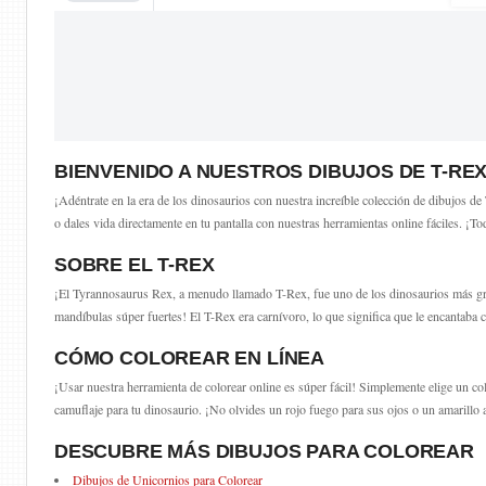
BIENVENIDO A NUESTROS DIBUJOS DE T-RE
¡Adéntrate en la era de los dinosaurios con nuestra increíble colección de dibujos de
o dales vida directamente en tu pantalla con nuestras herramientas online fáciles. ¡Tod
SOBRE EL T-REX
¡El Tyrannosaurus Rex, a menudo llamado T-Rex, fue uno de los dinosaurios más gra
mandíbulas súper fuertes! El T-Rex era carnívoro, lo que significa que le encantab
CÓMO COLOREAR EN LÍNEA
¡Usar nuestra herramienta de colorear online es súper fácil! Simplemente elige un col
camuflaje para tu dinosaurio. ¡No olvides un rojo fuego para sus ojos o un amarillo 
DESCUBRE MÁS DIBUJOS PARA COLOREAR
Dibujos de Unicornios para Colorear