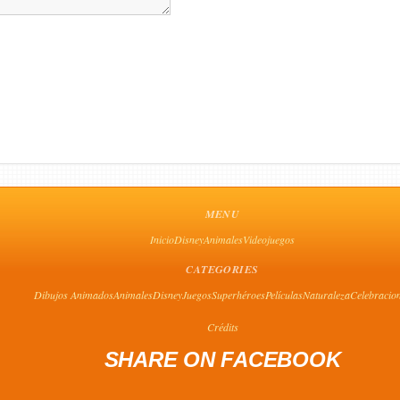
MENU
Inicio
Disney
Animales
Videojuegos
CATEGORIES
Dibujos Animados
Animales
Disney
Juegos
Superhéroes
Películas
Naturaleza
Celebracio
Crédits
SHARE ON FACEBOOK