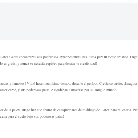
X
 T-Rex! Aquí encontrarás seis poderosos Tyrannosaurus Rex listos para tu toque artístico. Elige
o es gratis, y nunca se necesita registro para desatar tu creatividad!
ndes y famosos! Vivió hace muchísimo tiempo, durante el período Cretácico tardío. ¡Imagina u
a comer carne, y sus poderosas patas le ayudaban a moverse por su antiguo mundo.
or de la paleta, luego haz clic dentro de cualquier área de tu dibujo de T-Rex para rellenarla. P
arena para el suelo bajo sus poderosas patas!