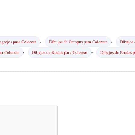
ngrejos para Colorear
Dibujos de Octopus para Colorear
Dibujos 
ra Colorear
Dibujos de Koalas para Colorear
Dibujos de Pandas p