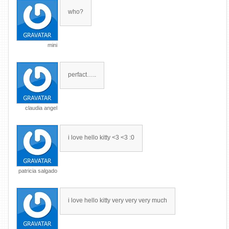
who?
mini
perfact…..
claudia angel
i love hello kitty <3 <3 :0
patricia salgado
i love hello kitty very very very much