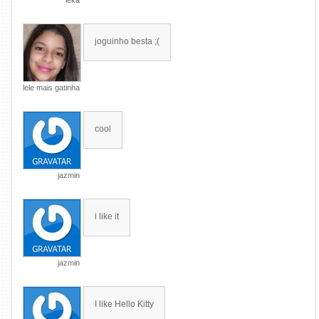
ieka
joguinho besta ;(
lele mais gatinha
cool
jazmin
i like it
jazmin
I like Hello Kitty