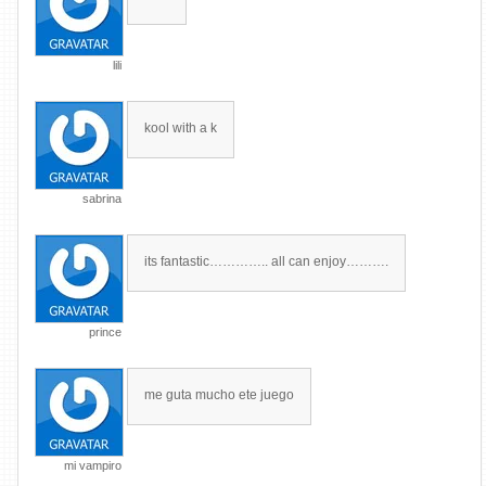
lili
kool with a k
sabrina
its fantastic………….. all can enjoy……….
prince
me guta mucho ete juego
mi vampiro