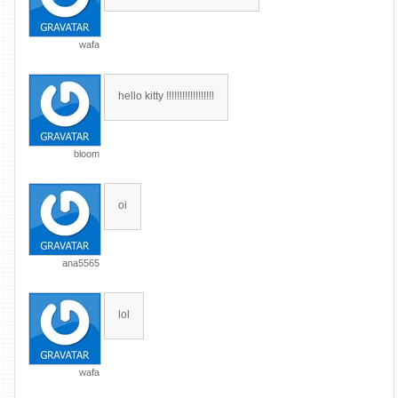
wafa
hello kitty !!!!!!!!!!!!!!!!!!
bloom
oi
ana5565
lol
wafa