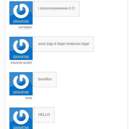
i looovvvveeeeeee it 🙂
carrington
esse jogo é legal muitoooo legal
eduarda gruber
boniiitoo
leslie
HELLO