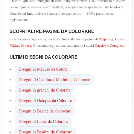
Clicca su qualsiasi immagine di Hello Kitty per iniziare. Usa il secchiello di colore
per riempire le aree con colori brillanti, o scegli tonalità specifiche dalla tavolozza.
Quando hai finito, salva o stampa il tuo capolavoro — 100% gratis, senza
registrazione.
SCOPRI ALTRE PAGINE DA COLORARE
Se ami i personaggi carini, dai un’occhiata alle nostre pagine di
Peppa Pig
,
Dora
e
Mickey Mouse
. Gli amanti degli animali adoreranno i nostri
Cuccioli
e
Coniglietti
!
ULTIMI DISEGNI DA COLORARE
Disegni di Meduse da Colore
Disegni di Cavallucci Marini da Coloreare
Disegni di granchi da Colorare
Disegni di Octopus da Colorare
Disegni di Balene da Coloreare
Disegni di Lama da Colorare
Disegni di Bradipi da Coloreare