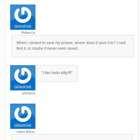
Rebecca
When i clicked to save my picture, where does it save it to? I cant
find it, or maybe it never even saved..
“I like hello kitty!!!!”
uhmama
manu flekys