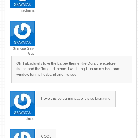
rachmha
Grandpa Gay-
Guy
Oh, I absolutely love the barbie theme, the Dora the explorer
theme and the Tangled theme! I will hang it up on my bedroom
window for my husband and I to see
I love this colouring page it is so fasnating
aimee
COOL