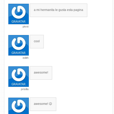
a mi hermanita le gusta esta pagina
pivot
cool
edith
awesome!
prisilla
awesome! 😉