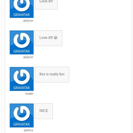
Love it!!!
aislynn
Love it!!! 😀
aislynn
this is really fun
keiah
NICE
quincy