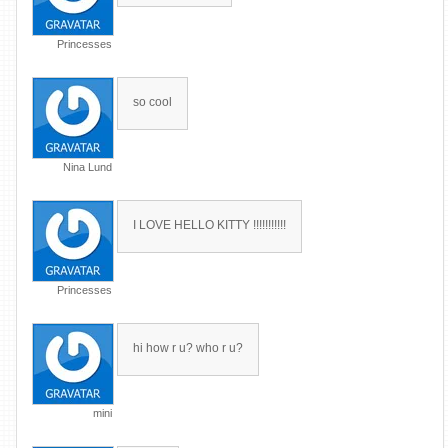
Princesses
so cool
Nina Lund
I LOVE HELLO KITTY !!!!!!!!!!!
Princesses
hi how r u? who r u?
mini