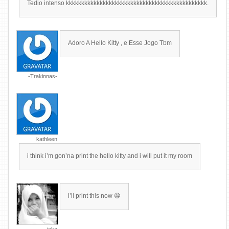
Tedio intenso kkkkkkkkkkkkkkkkkkkkkkkkkkkkkkkkkkkkkkkkkkkkkk.
Adoro A Hello Kitty , e Esse Jogo Tbm
-Trakinnas-
kathleen
i think i’m gon’na print the hello kitty and i will put it my room
i’ll print this now 😀