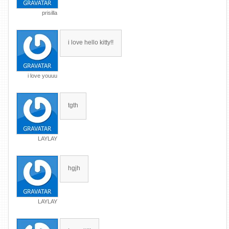
prisilla
i love hello kitty!!
i love youuu
tgth
LAYLAY
hgjh
LAYLAY