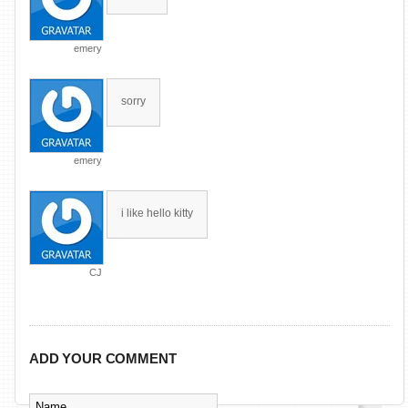
emery
sorry
emery
i like hello kitty
CJ
ADD YOUR COMMENT