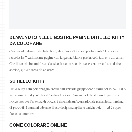
BENVENUTO NELLE NOSTRE PAGINE DI HELLO KITTY
DA COLORARE
Cerchi dolci disegni di Hello Kitty da colorare? Sei nel posto giusto! La nostra
raccolta ha 7 carinissime pagine con la gattina bianca preferita di tutti e i suoi amici.
Che il tuo bimbo ami il suo classico fiocco rosso, le sue avventure o il suo dolce
sorriso, qui c’è tanto da colorare.
SU HELLO KITTY
Hello Kitty è un personaggio creato dall’azienda giapponese Sanrio nel 1974. Il suo
vero nome è Kitty White ed è nata a Londra. Famosa in tutto il mondo per il suo
fiocco rosso e l’assenza di bocca, è diventata un’icona globale presente su migliaia
di prodotti. I bambini adorano il suo design semplice e amichevole — ed è super
facile da colorare!
COME COLORARE ONLINE