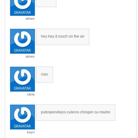
aimee
hey hey d.rouch on the air
aimee
ciao
silvia
putospendejos culeros chingen su madre
keyri