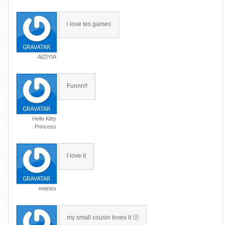
i love tes games
AIZIYIA
Funnn!!
Hello Kitty
Princess
I love it
meiriss
my small cousin loves it 🙂