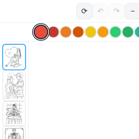
⟳
↶
↷
−