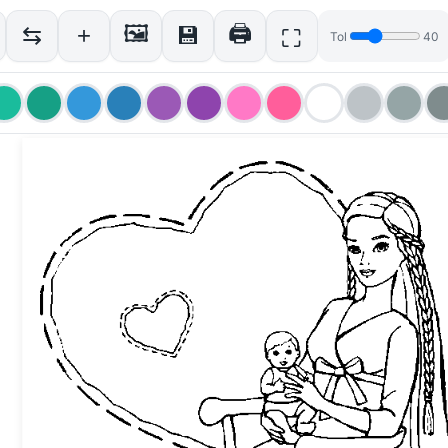
🖼
🖨
⇆
+
💾
⛶
Tol
40