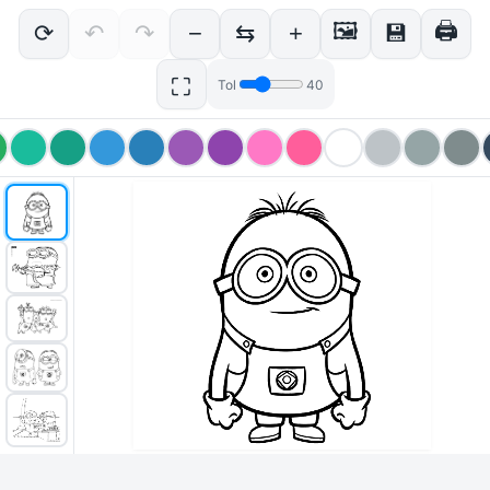
🖼
🖨
⟳
↶
↷
−
⇆
+
💾
⛶
Tol
40