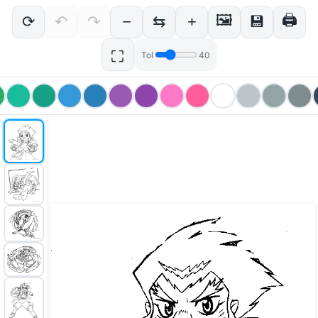
🖼
🖨
⟳
↶
↷
−
⇆
+
💾
⛶
Tol
40