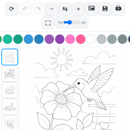
🖼
🖨
⟳
↶
↷
−
⇆
+
💾
⛶
Tol
40