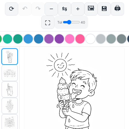
🖼
🖨
⟳
↶
↷
−
⇆
+
💾
⛶
Tol
40